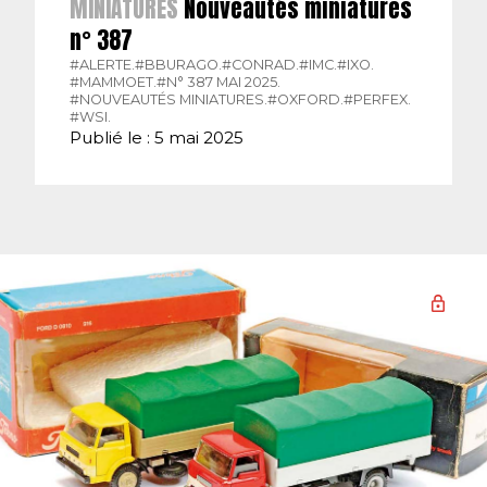
MINIATURES
Nouveautés miniatures
n° 387
#ALERTE.
#BBURAGO.
#CONRAD.
#IMC.
#IXO.
#MAMMOET.
#N° 387 MAI 2025.
#NOUVEAUTÉS MINIATURES.
#OXFORD.
#PERFEX.
#WSI.
Publié le : 5 mai 2025