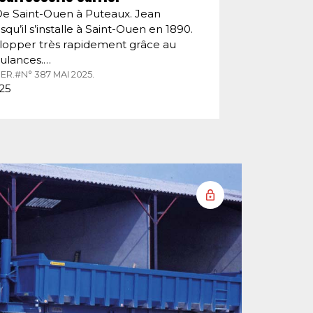
De Saint-Ouen à Puteaux. Jean
squ’il s’installe à Saint-Ouen en 1890.
velopper très rapidement grâce au
ulances.…
ER.
#N° 387 MAI 2025.
025