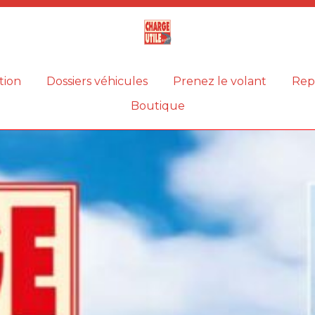
Magazine
Charge
utile
tion
Dossiers véhicules
Prenez le volant
Rep
Boutique