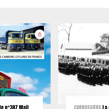
le n°387 Mail
CARROSSIERS
La 