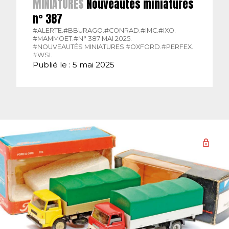
MINIATURES
Nouveautés miniatures
n° 387
#ALERTE.
#BBURAGO.
#CONRAD.
#IMC.
#IXO.
#MAMMOET.
#N° 387 MAI 2025.
#NOUVEAUTÉS MINIATURES.
#OXFORD.
#PERFEX.
#WSI.
Publié le : 5 mai 2025