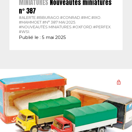
MINIATURES
Nouveautés miniatures
n° 387
#ALERTE.
#BBURAGO.
#CONRAD.
#IMC.
#IXO.
#MAMMOET.
#N° 387 MAI 2025.
#NOUVEAUTÉS MINIATURES.
#OXFORD.
#PERFEX.
#WSI.
Publié le : 5 mai 2025