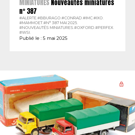
MINIATURES
Nouveautés miniatures
n° 387
#ALERTE.
#BBURAGO.
#CONRAD.
#IMC.
#IXO.
#MAMMOET.
#N° 387 MAI 2025.
#NOUVEAUTÉS MINIATURES.
#OXFORD.
#PERFEX.
#WSI.
Publié le : 5 mai 2025