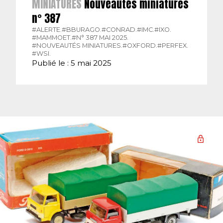
MINIATURES
Nouveautés miniatures
n° 387
#ALERTE.
#BBURAGO.
#CONRAD.
#IMC.
#IXO.
#MAMMOET.
#N° 387 MAI 2025.
#NOUVEAUTÉS MINIATURES.
#OXFORD.
#PERFEX.
#WSI.
Publié le : 5 mai 2025