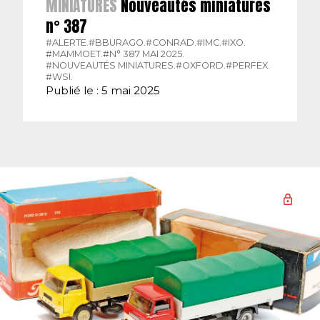
MINIATURES
Nouveautés miniatures
n° 387
#ALERTE.
#BBURAGO.
#CONRAD.
#IMC.
#IXO.
#MAMMOET.
#N° 387 MAI 2025.
#NOUVEAUTÉS MINIATURES.
#OXFORD.
#PERFEX.
#WSI.
Publié le : 5 mai 2025