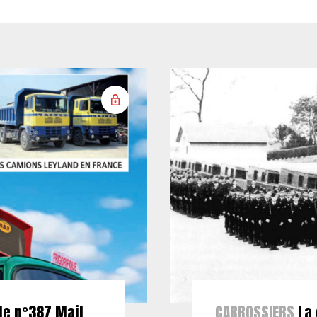
le n°387 Mail
CARROSSIERS
La 