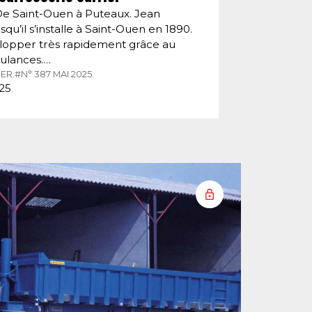
De Saint-Ouen à Puteaux. Jean
squ’il s’installe à Saint-Ouen en 1890.
velopper très rapidement grâce au
ulances.…
ER.
#N° 387 MAI 2025.
025