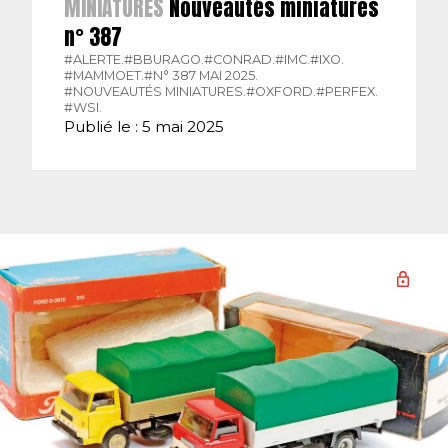
MINIATURES
Nouveautés miniatures
n° 387
#ALERTE.
#BBURAGO.
#CONRAD.
#IMC.
#IXO.
#MAMMOET.
#N° 387 MAI 2025.
#NOUVEAUTÉS MINIATURES.
#OXFORD.
#PERFEX.
#WSI.
Publié le : 5 mai 2025