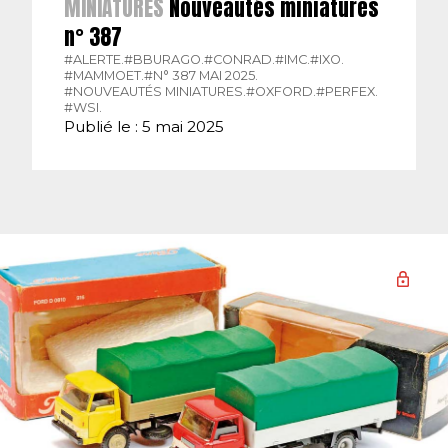
MINIATURES
Nouveautés miniatures
n° 387
#ALERTE.
#BBURAGO.
#CONRAD.
#IMC.
#IXO.
#MAMMOET.
#N° 387 MAI 2025.
#NOUVEAUTÉS MINIATURES.
#OXFORD.
#PERFEX.
#WSI.
Publié le : 5 mai 2025