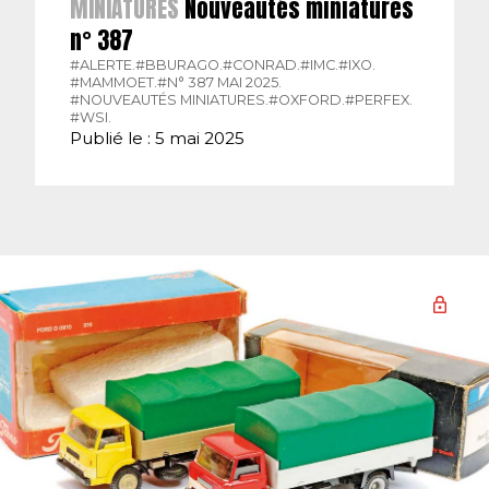
MINIATURES
Nouveautés miniatures
n° 387
#ALERTE.
#BBURAGO.
#CONRAD.
#IMC.
#IXO.
#MAMMOET.
#N° 387 MAI 2025.
#NOUVEAUTÉS MINIATURES.
#OXFORD.
#PERFEX.
#WSI.
Publié le : 5 mai 2025