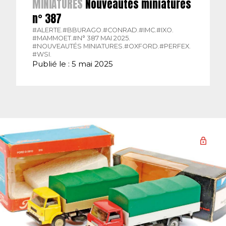
MINIATURES
Nouveautés miniatures
n° 387
#ALERTE.
#BBURAGO.
#CONRAD.
#IMC.
#IXO.
#MAMMOET.
#N° 387 MAI 2025.
#NOUVEAUTÉS MINIATURES.
#OXFORD.
#PERFEX.
#WSI.
Publié le : 5 mai 2025