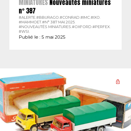
MINIATURES
Nouveautés miniatures
n° 387
#ALERTE.
#BBURAGO.
#CONRAD.
#IMC.
#IXO.
#MAMMOET.
#N° 387 MAI 2025.
#NOUVEAUTÉS MINIATURES.
#OXFORD.
#PERFEX.
#WSI.
Publié le : 5 mai 2025