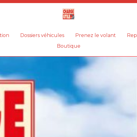
Magazine
Charge
utile
tion
Dossiers véhicules
Prenez le volant
Rep
Boutique