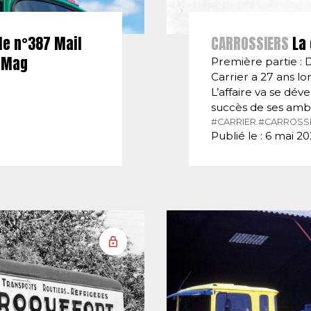
le n°387 Mail
CARROSSIERS
La 
E-Mag
Première partie : 
Carrier a 27 ans lor
L’affaire va se dé
succès de ses amb
#CARRIER.
#CARROSSI
Publié le : 6 mai 2