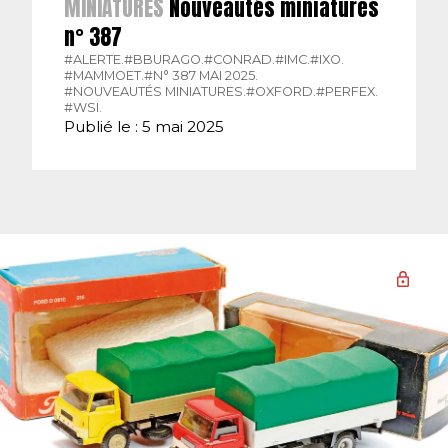
MINIATURES
Nouveautés miniatures
n° 387
#ALERTE.
#BBURAGO.
#CONRAD.
#IMC.
#IXO.
#MAMMOET.
#N° 387 MAI 2025.
#NOUVEAUTÉS MINIATURES.
#OXFORD.
#PERFEX.
#WSI.
Publié le : 5 mai 2025