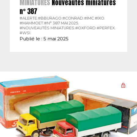
MINIATURES
Nouveautés miniatures
n° 387
#ALERTE.
#BBURAGO.
#CONRAD.
#IMC.
#IXO.
#MAMMOET.
#N° 387 MAI 2025.
#NOUVEAUTÉS MINIATURES.
#OXFORD.
#PERFEX.
#WSI.
Publié le : 5 mai 2025