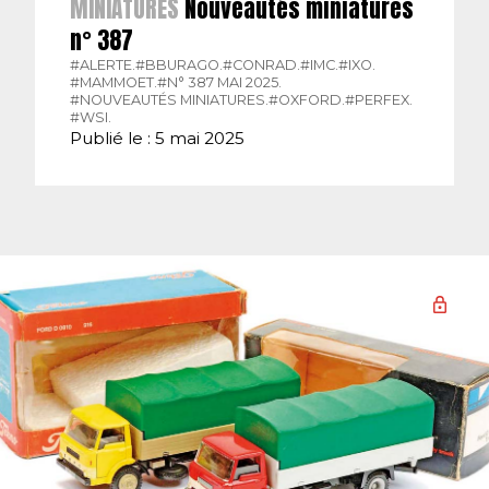
MINIATURES
Nouveautés miniatures
n° 387
#ALERTE.
#BBURAGO.
#CONRAD.
#IMC.
#IXO.
#MAMMOET.
#N° 387 MAI 2025.
#NOUVEAUTÉS MINIATURES.
#OXFORD.
#PERFEX.
#WSI.
Publié le : 5 mai 2025