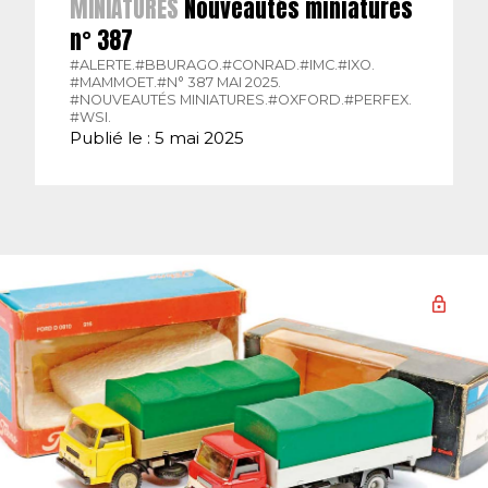
MINIATURES
Nouveautés miniatures
n° 387
#ALERTE.
#BBURAGO.
#CONRAD.
#IMC.
#IXO.
#MAMMOET.
#N° 387 MAI 2025.
#NOUVEAUTÉS MINIATURES.
#OXFORD.
#PERFEX.
#WSI.
Publié le : 5 mai 2025