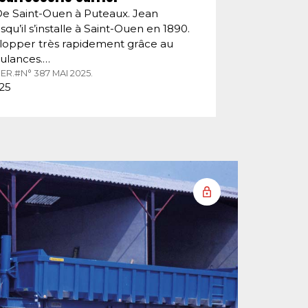
De Saint-Ouen à Puteaux. Jean
squ’il s’installe à Saint-Ouen en 1890.
velopper très rapidement grâce au
ulances.…
ER.
#N° 387 MAI 2025.
025