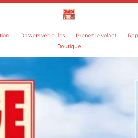
Magazine
Charge
utile
tion
Dossiers véhicules
Prenez le volant
Rep
Boutique