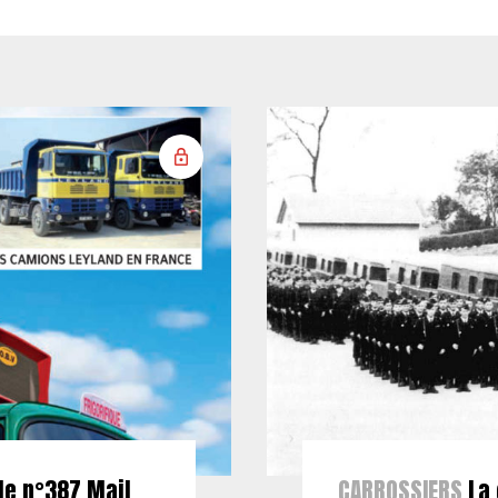
le n°387 Mail
CARROSSIERS
La 