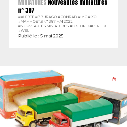
MINIATURES
Nouveautés miniatures
n° 387
#ALERTE.
#BBURAGO.
#CONRAD.
#IMC.
#IXO.
#MAMMOET.
#N° 387 MAI 2025.
#NOUVEAUTÉS MINIATURES.
#OXFORD.
#PERFEX.
#WSI.
Publié le : 5 mai 2025