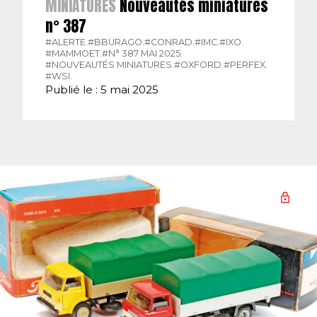
MINIATURES
Nouveautés miniatures
n° 387
#ALERTE.
#BBURAGO.
#CONRAD.
#IMC.
#IXO.
#MAMMOET.
#N° 387 MAI 2025.
#NOUVEAUTÉS MINIATURES.
#OXFORD.
#PERFEX.
#WSI.
Publié le : 5 mai 2025