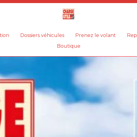
Magazine
Charge
utile
tion
Dossiers véhicules
Prenez le volant
Rep
Boutique