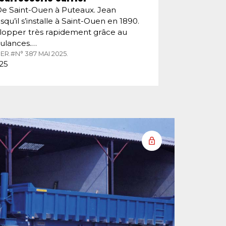
De Saint-Ouen à Puteaux. Jean
squ’il s’installe à Saint-Ouen en 1890.
velopper très rapidement grâce au
ulances.…
ER.
#N° 387 MAI 2025.
025