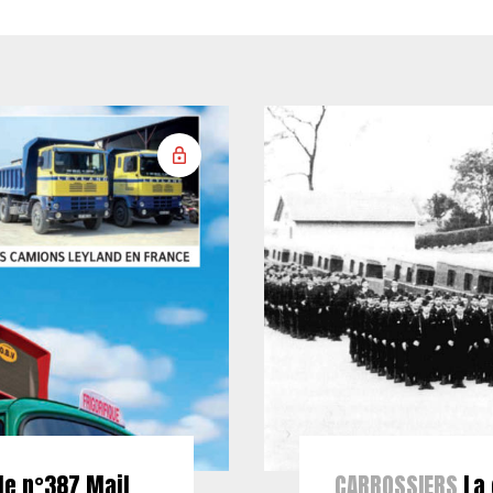
le n°387 Mail
CARROSSIERS
La 