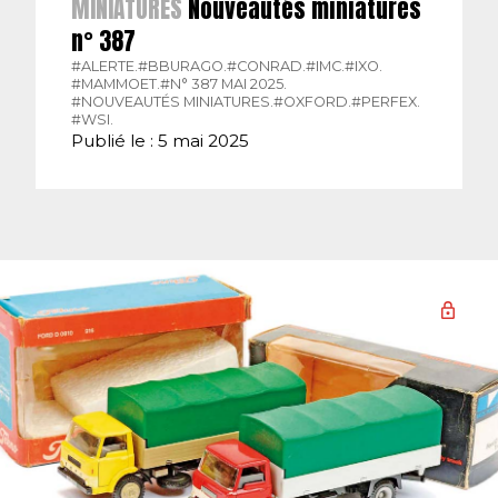
MINIATURES
Nouveautés miniatures
n° 387
#ALERTE.
#BBURAGO.
#CONRAD.
#IMC.
#IXO.
#MAMMOET.
#N° 387 MAI 2025.
#NOUVEAUTÉS MINIATURES.
#OXFORD.
#PERFEX.
#WSI.
Publié le : 5 mai 2025