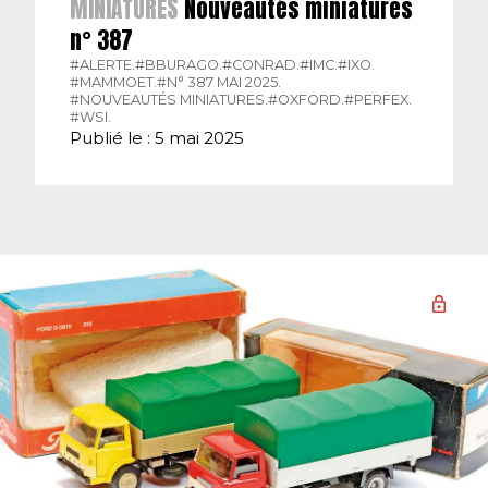
MINIATURES
Nouveautés miniatures
n° 387
#ALERTE.
#BBURAGO.
#CONRAD.
#IMC.
#IXO.
#MAMMOET.
#N° 387 MAI 2025.
#NOUVEAUTÉS MINIATURES.
#OXFORD.
#PERFEX.
#WSI.
Publié le : 5 mai 2025