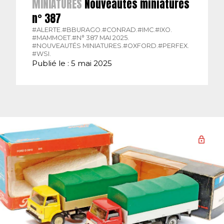
MINIATURES
Nouveautés miniatures
n° 387
#ALERTE.
#BBURAGO.
#CONRAD.
#IMC.
#IXO.
#MAMMOET.
#N° 387 MAI 2025.
#NOUVEAUTÉS MINIATURES.
#OXFORD.
#PERFEX.
#WSI.
Publié le : 5 mai 2025