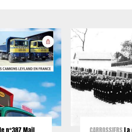
le n°387 Mail
CARROSSIERS
La 