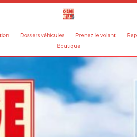
Magazine
Charge
utile
tion
Dossiers véhicules
Prenez le volant
Rep
Boutique