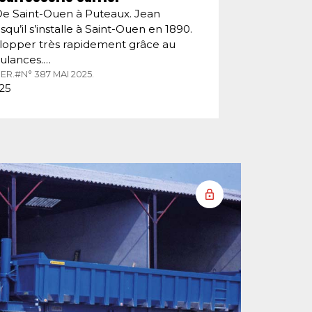
De Saint-Ouen à Puteaux. Jean
squ’il s’installe à Saint-Ouen en 1890.
velopper très rapidement grâce au
ulances.…
ER.
#N° 387 MAI 2025.
025