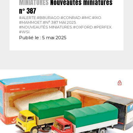
MINIATURES
Nouveautés miniatures
n° 387
#ALERTE.
#BBURAGO.
#CONRAD.
#IMC.
#IXO.
#MAMMOET.
#N° 387 MAI 2025.
#NOUVEAUTÉS MINIATURES.
#OXFORD.
#PERFEX.
#WSI.
Publié le : 5 mai 2025