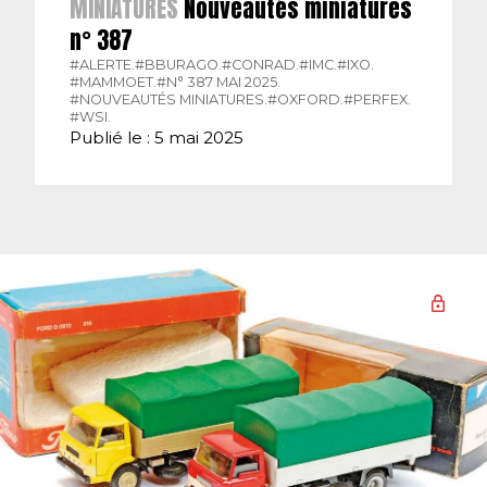
MINIATURES
Nouveautés miniatures
n° 387
#ALERTE.
#BBURAGO.
#CONRAD.
#IMC.
#IXO.
#MAMMOET.
#N° 387 MAI 2025.
#NOUVEAUTÉS MINIATURES.
#OXFORD.
#PERFEX.
#WSI.
Publié le : 5 mai 2025