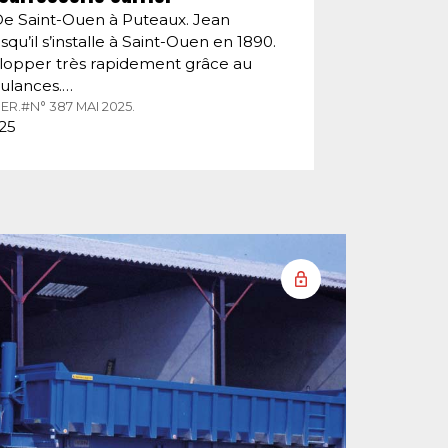
De Saint-Ouen à Puteaux. Jean
squ’il s’installe à Saint-Ouen en 1890.
velopper très rapidement grâce au
ulances.…
ER.
#N° 387 MAI 2025.
025