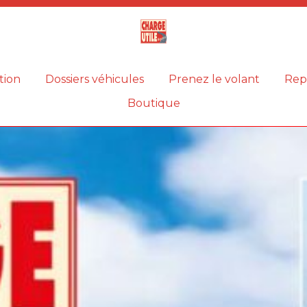
Magazine
Charge
utile
tion
Dossiers véhicules
Prenez le volant
Rep
Boutique