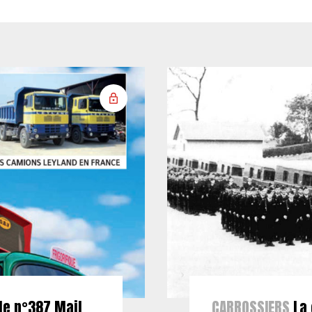
le n°387 Mail
CARROSSIERS
La 