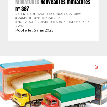
MINIATURES
Nouveautés miniatures
n° 387
#ALERTE.
#BBURAGO.
#CONRAD.
#IMC.
#IXO.
#MAMMOET.
#N° 387 MAI 2025.
#NOUVEAUTÉS MINIATURES.
#OXFORD.
#PERFEX.
#WSI.
Publié le : 5 mai 2025