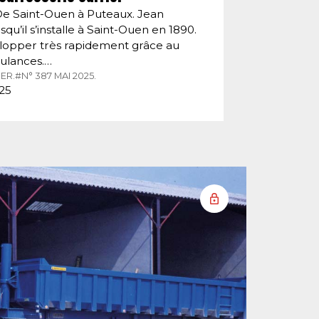
De Saint-Ouen à Puteaux. Jean
squ’il s’installe à Saint-Ouen en 1890.
velopper très rapidement grâce au
ulances.…
ER.
#N° 387 MAI 2025.
025