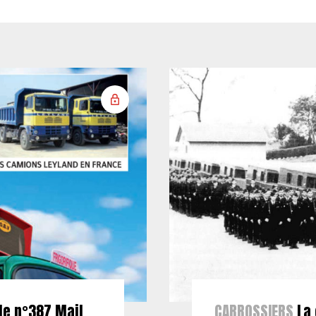
le n°387 Mail
CARROSSIERS
La 