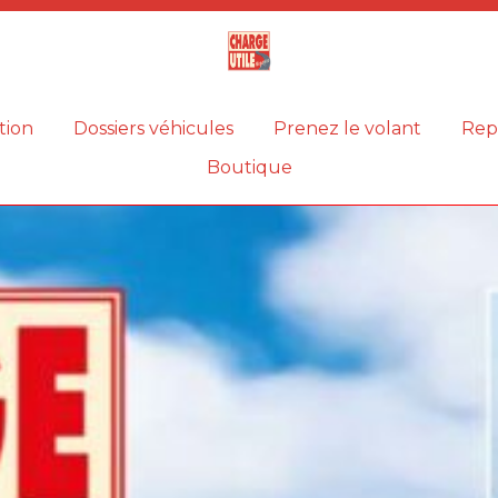
Magazine
Charge
utile
tion
Dossiers véhicules
Prenez le volant
Rep
Boutique