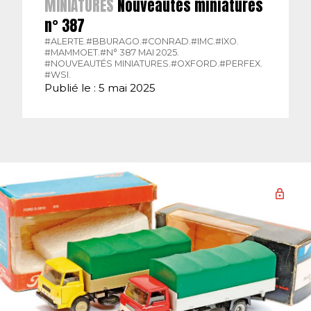
MINIATURES
Nouveautés miniatures
n° 387
#ALERTE.
#BBURAGO.
#CONRAD.
#IMC.
#IXO.
#MAMMOET.
#N° 387 MAI 2025.
#NOUVEAUTÉS MINIATURES.
#OXFORD.
#PERFEX.
#WSI.
Publié le : 5 mai 2025