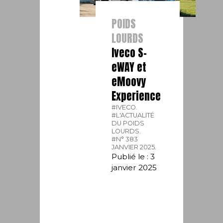
POIDS
LOURDS
Iveco S-
eWAY et
eMoovy
Experience
#IVECO.
#L'ACTUALITÉ
DU POIDS
LOURDS.
#N° 383
JANVIER 2025.
Publié le : 3
janvier 2025