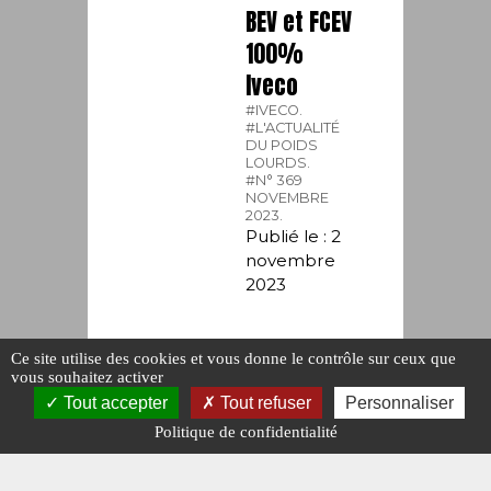
BEV et FCEV
100%
Iveco
#IVECO.
#L'ACTUALITÉ
DU POIDS
LOURDS.
#N° 369
NOVEMBRE
2023.
Publié le : 2
novembre
2023
Ce site utilise des cookies et vous donne le contrôle sur ceux que
vous souhaitez activer
Tout accepter
Tout refuser
Personnaliser
Politique de confidentialité