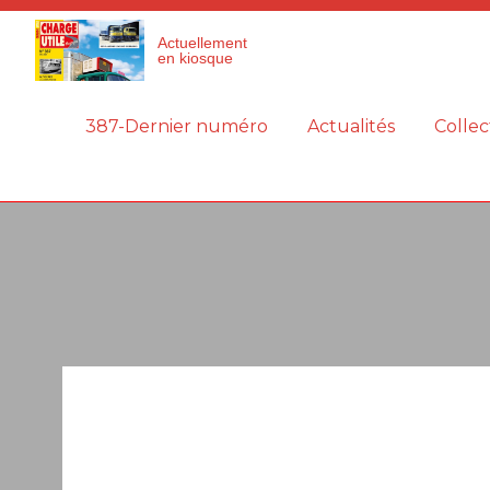
Panneau de gestion des cookies
Actuellement
en kiosque
387-Dernier numéro
Actualités
Collec