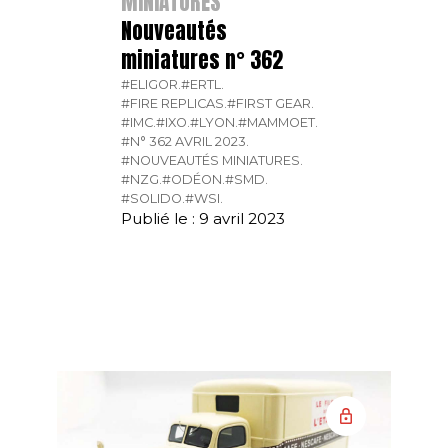
MINIATURES
Nouveautés
miniatures n° 362
#ELIGOR.
#ERTL.
#FIRE REPLICAS.
#FIRST GEAR.
#IMC.
#IXO.
#LYON.
#MAMMOET.
#N° 362 AVRIL 2023.
#NOUVEAUTÉS MINIATURES.
#NZG.
#ODÉON.
#SMD.
#SOLIDO.
#WSI.
Publié le : 9 avril 2023