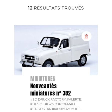
12
RÉSULTATS TROUVÉS
MINIATURES
Nouveautés
miniatures n° 382
#3D DRUCK FACTORY.
#ALERTE.
#BUSCH.
#BYMO.
#CONRAD.
#FIRST GEAR.
#IXO.
#MAMMOET.