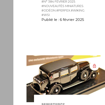
#N° 384 FÉVRIER 2025.
#NOUVEAUTÉS MINIATURES.
#ODÉON.
#PERFEX.
#WIKING.
#WSI.
Publié le : 6 février 2025