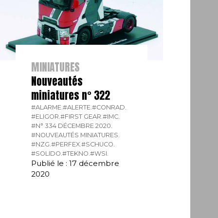
MINIATURES
Nouveautés
miniatures n° 322
#ALARME.
#ALERTE.
#CONRAD.
#ELIGOR.
#FIRST GEAR.
#IMC.
#N° 334 DÉCEMBRE 2020.
#NOUVEAUTÉS MINIATURES.
#NZG.
#PERFEX.
#SCHUCO.
#SOLIDO.
#TEKNO.
#WSI.
Publié le : 17 décembre
2020