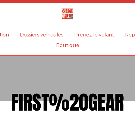
Magazine
Charge
utile
tion
Dossiers véhicules
Prenez le volant
Rep
Boutique
FIRST%20GEAR