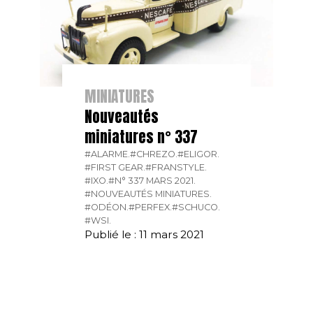
MINIATURES
Nouveautés
miniatures n° 337
#ALARME.
#CHREZO.
#ELIGOR.
#FIRST GEAR.
#FRANSTYLE.
#IXO.
#N° 337 MARS 2021.
#NOUVEAUTÉS MINIATURES.
#ODÉON.
#PERFEX.
#SCHUCO.
#WSI.
Publié le : 11 mars 2021