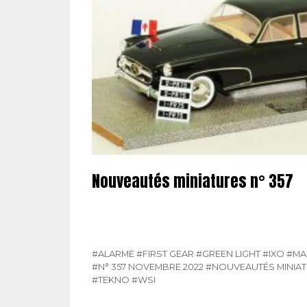
Nouveautés miniatures n° 357
#ALARME
#FIRST GEAR
#GREEN LIGHT
#IXO
#MA
#N° 357 NOVEMBRE 2022
#NOUVEAUTÉS MINIA
#TEKNO
#WSI