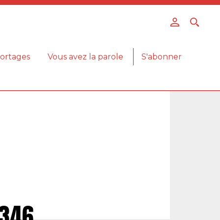
ortages
Vous avez la parole
S'abonner
 346