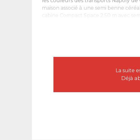
les couleurs des transports Napoly de
maison associé à une semi benne céréali
cabine Compact Space 2,50 m avec sem
La suite 
Déjà a