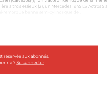
 Caen (Calvados)(1), un tracteur identique de la même
ère à trois essieux (2), un Mercedes 1845 LS Actros 5 à
i-remorque benne semi-cylindrique de...
est réservée aux abonnés.
bonné ?
Se connecter