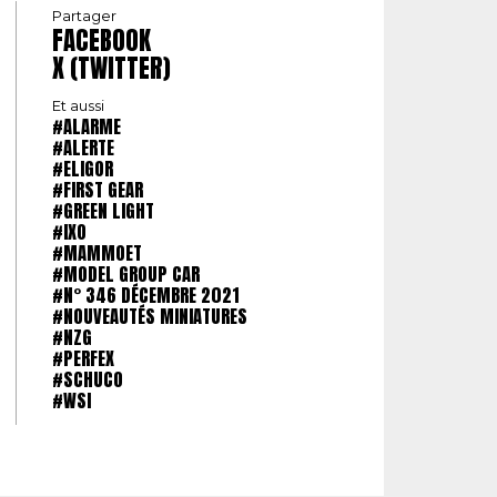
Partager
FACEBOOK
X (TWITTER)
Et aussi
#ALARME
#ALERTE
#ELIGOR
#FIRST GEAR
#GREEN LIGHT
#IXO
#MAMMOET
#MODEL GROUP CAR
#N° 346 DÉCEMBRE 2021
#NOUVEAUTÉS MINIATURES
#NZG
#PERFEX
#SCHUCO
#WSI