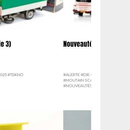
e 3)
Nouveautés miniatures
2025
#TEKNO
#ALERTE
#DIE CAST MASTERS
#HE
#MOUTAIN SCALE MANUFACTURIN
#NOUVEAUTÉS MINIATURES
#NZG