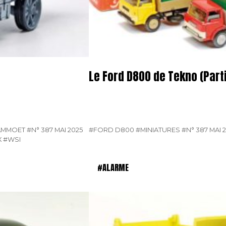
Le Ford D800 de Tekno (Parti
AMMOET
#N° 387 MAI 2025
#FORD D800
#MINIATURES
#N° 387 MAI 
X
#WSI
#ALARME