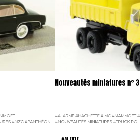
Nouveautés miniatures n° 
MMOET
#ALARME
#HACHETTE
#IMC
#MAMMOET
TURES
#NZG
#PANTHÉON
#NOUVEAUTÉS MINIATURES
#TRUCK PO
#ALERTE