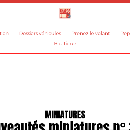
Magazine
Charge
utile
tion
Dossiers véhicules
Prenez le volant
Rep
Boutique
MINIATURES
veautés miniatures n°