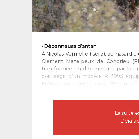
• Dépanneuse d’antan
À Nivolas-Vermelle (Isère), au hasard 
Clément Mazelpeux de Condrieu (Rh
transformée en dépanneuse par la gre
doit s’agir d’un modèle R 2093 équi
Frégate, donc postérieur à 1953, mais l’
La suite 
Déjà a