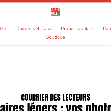
Magazine
Charge
utile
tion
Dossiers véhicules
Prenez le volant
Rep
Boutique
COURRIER DES LECTEURS
itaires légers : vos phot