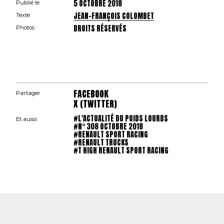
5 OCTOBRE 2018
Publié le
JEAN-FRANÇOIS COLOMBET
Texte
DROITS RÉSERVÉS
Photos
FACEBOOK
Partager
X (TWITTER)
#L'ACTUALITÉ DU POIDS LOURDS
Et aussi
#N° 308 OCTOBRE 2018
#RENAULT SPORT RACING
#RENAULT TRUCKS
#T HIGH RENAULT SPORT RACING