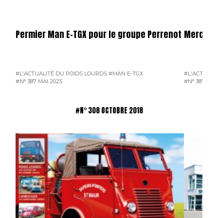
Permier Man E-TGX pour le groupe Perrenot
Mercede
#L'ACTUALITÉ DU POIDS LOURDS
#MAN E-TGX
#L'ACTUALI
#N° 387 MAI 2025
#N° 387 MAI
#N° 308 OCTOBRE 2018