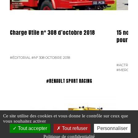
Charge Utile n° 308 d’octobre 2018
15 nouve
pour Rab
#ÉDITORIAL
#N° 308 OCTOBRE 2018
#ACTROS
#L
#MERCEDES
#RENAULT SPORT RACING
Ce site utilise des cookies et vous donne le contrôle sur ceux que
vous souhaitez activer
Tout accepter
Tout refuser
Personnaliser
Politique de confidentialité