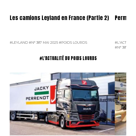
Les camions Leyland en France (Partie 2)
Permier 
#LEYLAND
#N° 387 MAI 2025
#POIDS LOURDS
#L'ACTUALI
#N° 387 MAI
#L'ACTUALITÉ DU POIDS LOURDS