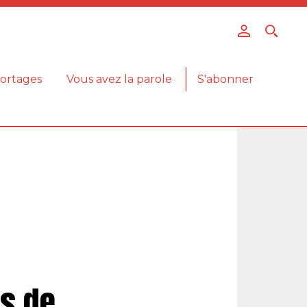
ortages
Vous avez la parole
S'abonner
os de