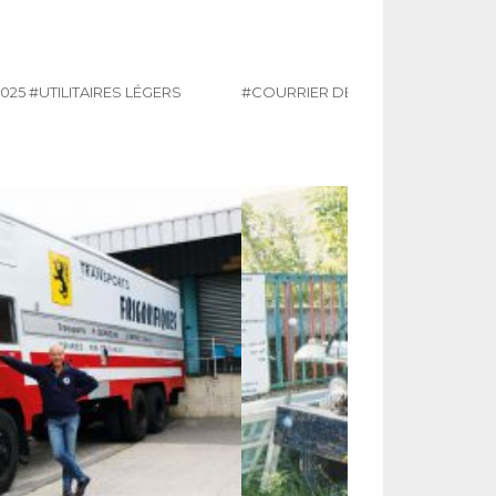
2025
#UTILITAIRES LÉGERS
#COURRIER DES LECTEURS
#N° 38