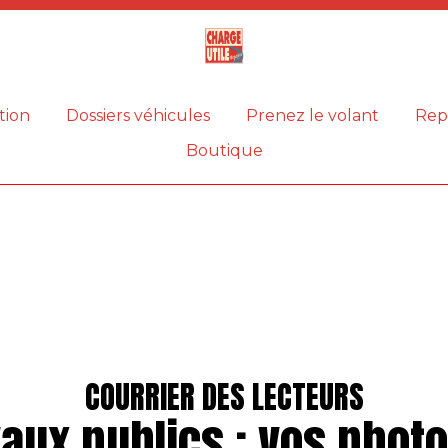
Magazine
Charge
utile
tion
Dossiers véhicules
Prenez le volant
Rep
Boutique
COURRIER DES LECTEURS
aux publics : vos phot