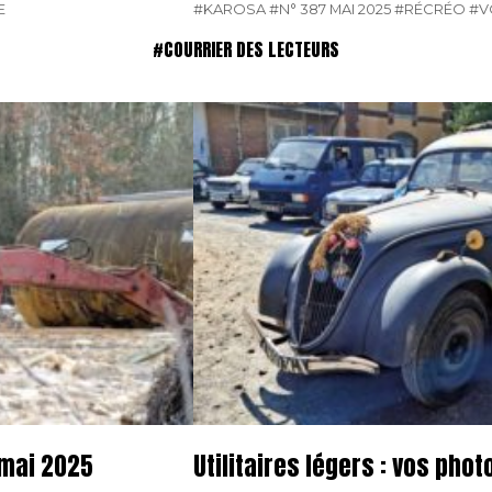
E
#KAROSA
#N° 387 MAI 2025
#RÉCRÉO
#V
#COURRIER DES LECTEURS
 mai 2025
Utilitaires légers : vos pho