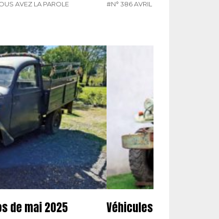
OUS AVEZ LA PAROLE
#N° 386 AVRIL 2025
#RECTIFICATIF
tos de mai 2025
Véhicules militaires : 