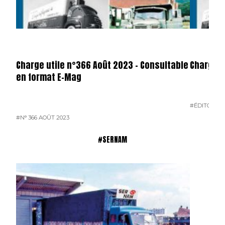
Charge utile n°366 Août 2023 – Consultable
Charge U
en format E-Mag
#ÉDITO
#N° 
#N° 366 AOÛT 2023
#SERNAM