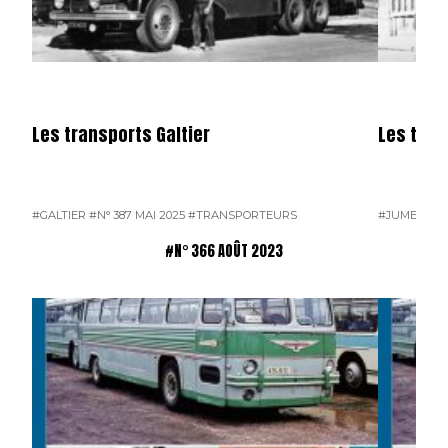
Les transports Galtier
Les tra
#GALTIER
#N° 387 MAI 2025
#TRANSPORTEURS
#JUMEAU
#
#N° 366 AOÛT 2023