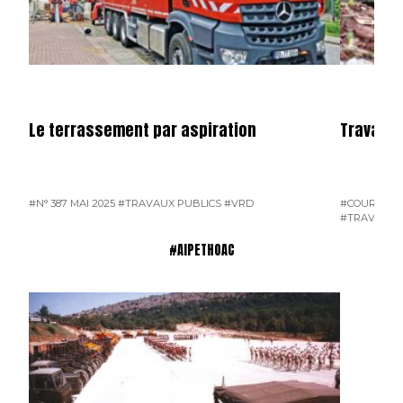
Le terrassement par aspiration
Travaux 
#N° 387 MAI 2025
#TRAVAUX PUBLICS
#VRD
#COURRIER 
#TRAVAUX 
#AIPETHOAC