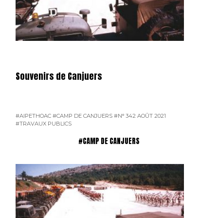
Souvenirs de Canjuers
#AIPETHOAC
#CAMP DE CANJUERS
#N° 342 AOÛT 2021
#TRAVAUX PUBLICS
#CAMP DE CANJUERS