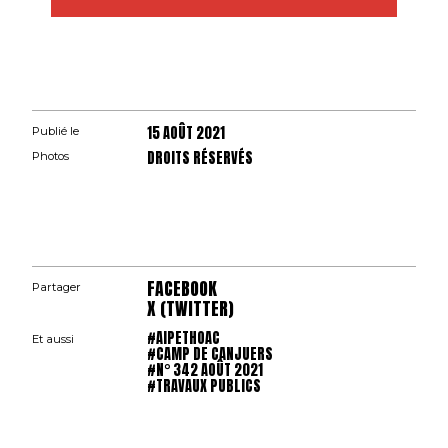
15 AOÛT 2021
Publié le
DROITS RÉSERVÉS
Photos
FACEBOOK
Partager
X (TWITTER)
#AIPETHOAC
Et aussi
#CAMP DE CANJUERS
#N° 342 AOÛT 2021
#TRAVAUX PUBLICS