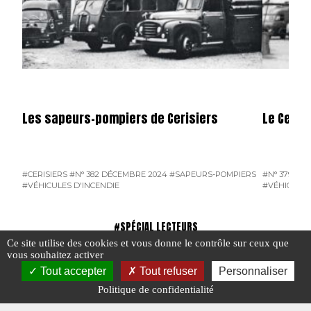
Les sapeurs-pompiers de Cerisiers
Le Centr
#CERISIERS
#N° 382 DÉCEMBRE 2024
#SAPEURS-POMPIERS
#N° 379 SE
#VÉHICULES D'INCENDIE
#VÉHICULES
#SPÉCIAL LECTEURS
Ce site utilise des cookies et vous donne le contrôle sur ceux que
vous souhaitez activer
Tout accepter
Tout refuser
Personnaliser
Politique de confidentialité