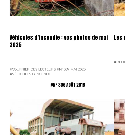
Véhicules d’incendie : vos photos de mai
Les dota
2025
#DEUX-SÈV
#COURRIER DES LECTEURS
#N° 387 MAI 2025
#VÉHICULES D'INCENDIE
#N° 306 AOÛT 2018