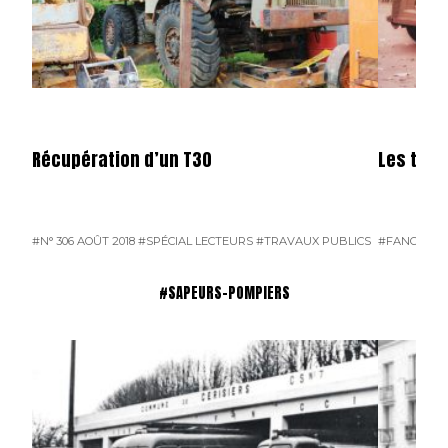
Récupération d’un T30
Les tran
#N° 306 AOÛT 2018
#SPÉCIAL LECTEURS
#TRAVAUX PUBLICS
#FANGEAT
#SAPEURS-POMPIERS