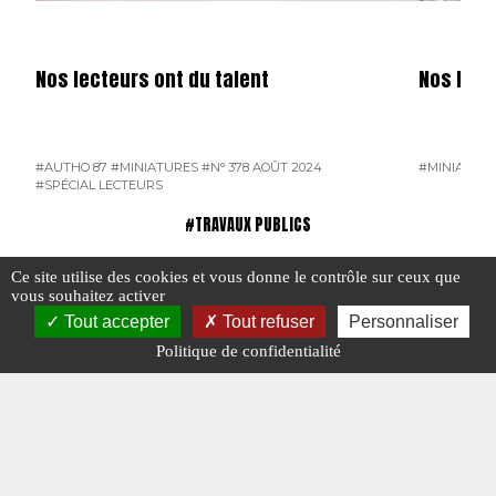
Nos lecteurs ont du talent
Nos lect
#AUTHO 87
#MINIATURES
#N° 378 AOÛT 2024
#MINIATUR
#SPÉCIAL LECTEURS
#TRAVAUX PUBLICS
Ce site utilise des cookies et vous donne le contrôle sur ceux que
vous souhaitez activer
Tout accepter
Tout refuser
Personnaliser
Politique de confidentialité