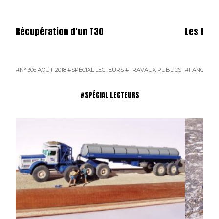
Récupération d’un T30
Les tran
#N° 306 AOÛT 2018
#SPÉCIAL LECTEURS
#TRAVAUX PUBLICS
#FANGEAT
#SPÉCIAL LECTEURS