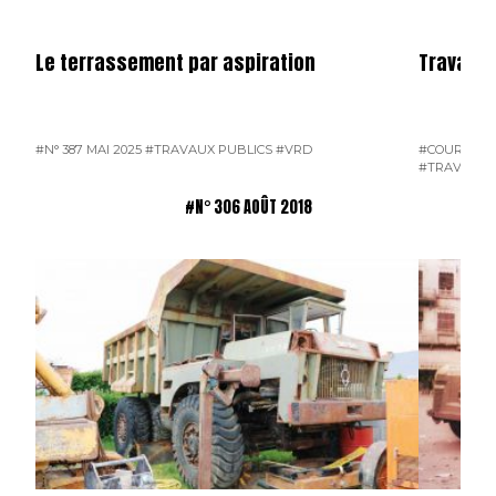
Le terrassement par aspiration
Travaux 
#N° 387 MAI 2025
#TRAVAUX PUBLICS
#VRD
#COURRIER 
#TRAVAUX 
#N° 306 AOÛT 2018