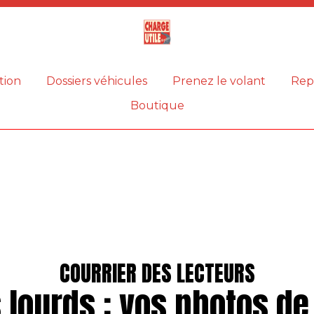
Magazine
Charge
utile
tion
Dossiers véhicules
Prenez le volant
Rep
Boutique
COURRIER DES LECTEURS
 lourds : vos photos d