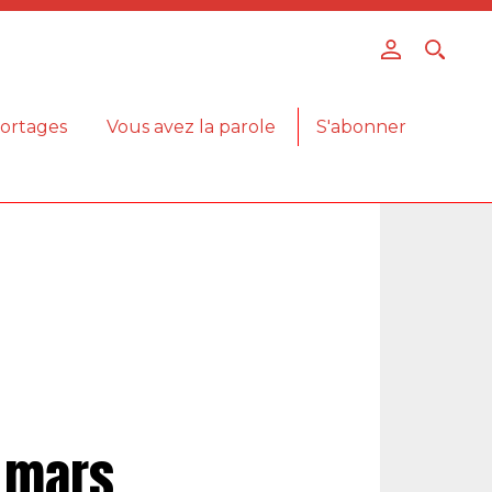
ortages
Vous avez la parole
S'abonner
e mars