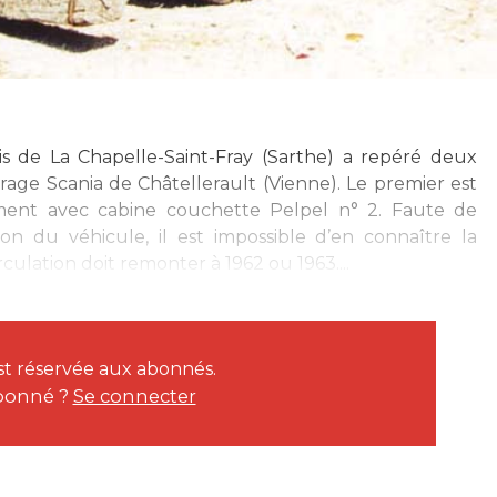
is de La Chapelle-Saint-Fray (Sarthe) a repéré deux
arage Scania de Châtellerault (Vienne). Le premier est
ent avec cabine couchette Pelpel n° 2. Faute de
ion du véhicule, il est impossible d’en connaître la
culation doit remonter à 1962 ou 1963....
est réservée aux abonnés.
bonné ?
Se connecter