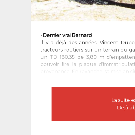
• Dernier vrai Bernard
Il y a déjà des années, Vincent Dubo
tracteurs routiers sur un terrain du g
un TD 180.35 de 3,80 m d’empattem
pouvoir lire la plaque d’immatriculat
provenance. En revanche, sa mise en cir
La suite 
Déjà a