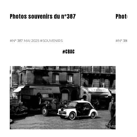
Photos souvenirs du n°387
Photos s
#N° 387 MAI 2025
#SOUVENIRS
#N° 386 AVR
#CBAC