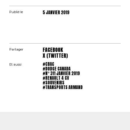
5 JANVIER 2019
Publié le
FACEBOOK
Partager
X (TWITTER)
#CBAC
Et aussi
#DODGE CANADA
#N° 311 JANVIER 2019
#RENAULT 4 CV
#SOUVENIRS
#TRANSPORTS ARMAND