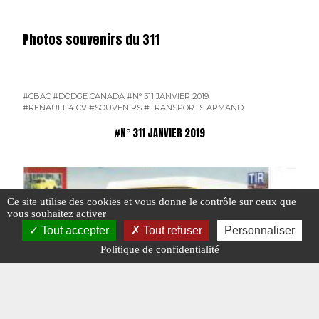
Photos souvenirs du 311
#CBAC
#DODGE CANADA
#N° 311 JANVIER 2019
#RENAULT 4 CV
#SOUVENIRS
#TRANSPORTS ARMAND
#N° 311 JANVIER 2019
Ce site utilise des cookies et vous donne le contrôle sur ceux que
vous souhaitez activer
Tout accepter
Tout refuser
Personnaliser
Politique de confidentialité