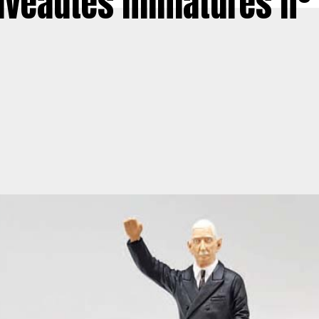
veautés miniatures n°