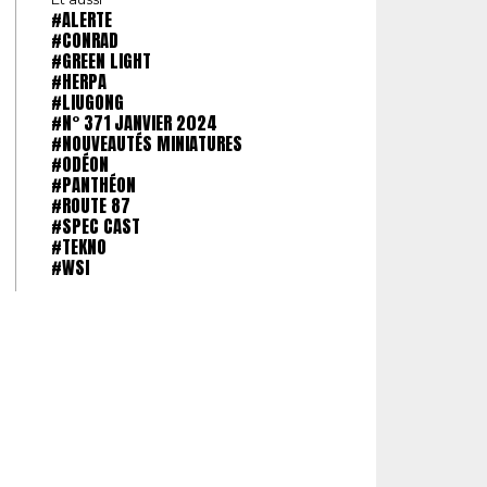
#ALERTE
#CONRAD
#GREEN LIGHT
#HERPA
#LIUGONG
#N° 371 JANVIER 2024
#NOUVEAUTÉS MINIATURES
#ODÉON
#PANTHÉON
#ROUTE 87
#SPEC CAST
#TEKNO
#WSI