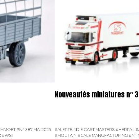
Nouveautés miniatures n° 
AMMOET
#N° 387 MAI 2025
#ALERTE
#DIE CAST MASTERS
#HERPA
#I
X
#WSI
#MOUTAIN SCALE MANUFACTURING
#N°