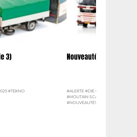
e 3)
Nouveautés miniatures
2025
#TEKNO
#ALERTE
#DIE CAST MASTERS
#HE
#MOUTAIN SCALE MANUFACTURIN
#NOUVEAUTÉS MINIATURES
#NZG