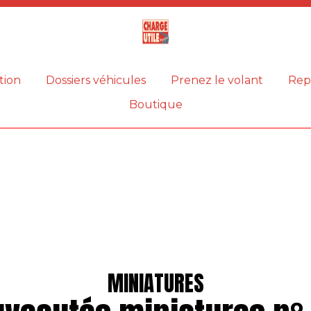
Magazine
Charge
utile
tion
Dossiers véhicules
Prenez le volant
Rep
Boutique
MINIATURES