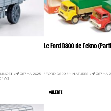
Le Ford D800 de Tekno (Parti
AMMOET
#N° 387 MAI 2025
#FORD D800
#MINIATURES
#N° 387 MAI 
X
#WSI
#ALERTE