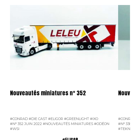
Nouveautés miniatures n° 352
Nouveaut
#CONRAD
#DIE CAST
#ELIGOR
#GREENLIGHT
#IXO
#CONRAD
#
#N° 352 JUIN 2022
#NOUVEAUTÉS MINIATURES
#ODÉON
#N° 338 AVRI
#WSI
#TEKNO
#W
#ELIGOR