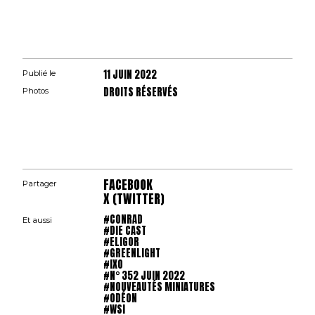
11 JUIN 2022
Publié le
DROITS RÉSERVÉS
Photos
FACEBOOK
Partager
X (TWITTER)
#CONRAD
Et aussi
#DIE CAST
#ELIGOR
#GREENLIGHT
#IXO
#N° 352 JUIN 2022
#NOUVEAUTÉS MINIATURES
#ODÉON
#WSI