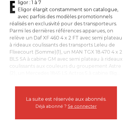
E
ligor : 1 à 7
Eligor élargit constamment son catalogue,
avec parfois des modèles promotionnels
réalisés en exclusivité pour des transporteurs.
Parmi les dernières références apparues, on
relève un Daf XF 460 4 x 2 FT avec semi plateau
à rideaux coulissants des transports Leleu de
Flixecourt (Somme)(1), un MAN TGX 18.470 4 x 2
BLS SA à cabine GM avec semi plateau à rideaux
coulissants aux couleurs du groupement Astre
(2), un Mercedes 1845 LS Actros 5 à cabine Big...
La suite est réservée aux abonnés.
Déjà abonné ?
Se connecter