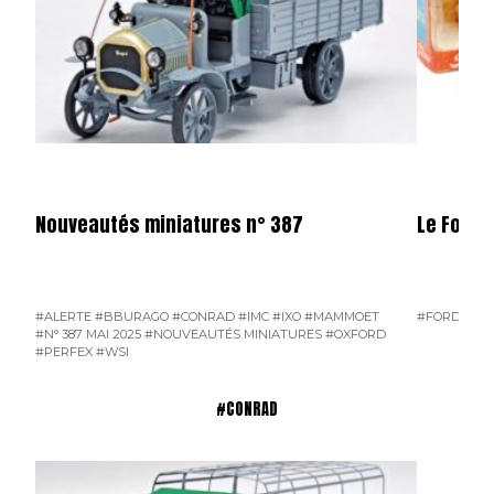
Nouveautés miniatures n° 387
Le Ford 
#ALERTE
#BBURAGO
#CONRAD
#IMC
#IXO
#MAMMOET
#FORD D800
#N° 387 MAI 2025
#NOUVEAUTÉS MINIATURES
#OXFORD
#PERFEX
#WSI
#CONRAD