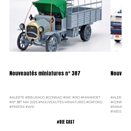
Nouveautés miniatures n° 387
Nouveaut
#ALERTE
#BBURAGO
#CONRAD
#IMC
#IXO
#MAMMOET
#ALERTE
#A
#N° 387 MAI 2025
#NOUVEAUTÉS MINIATURES
#OXFORD
#CONRAD
#
#PERFEX
#WSI
#MAMMOET
#WEISS BR
#DIE CAST