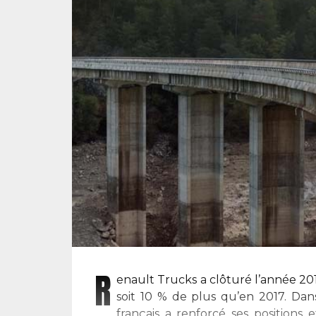
R
enault Trucks a clôturé l’année 20
soit 10 % de plus qu’en 2017. D
français a renforcé ses position