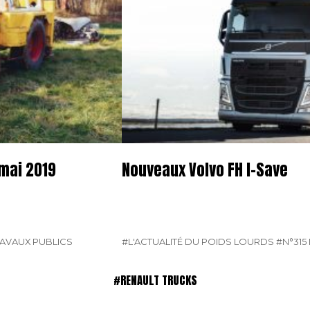
 mai 2019
Nouveaux Volvo FH I-Save
AVAUX PUBLICS
#L'ACTUALITÉ DU POIDS LOURDS
#N°315 
#RENAULT TRUCKS