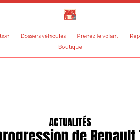
Magazine
Charge
utile
tion
Dossiers véhicules
Prenez le volant
Rep
Boutique
ACTUALITÉS
progression de Renault