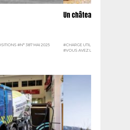
Un château à la place d
SITIONS
#N° 387 MAI 2025
#CHARGE UTILE HORS-SÉRIE 117
#N°
#VOUS AVEZ LA PAROLE