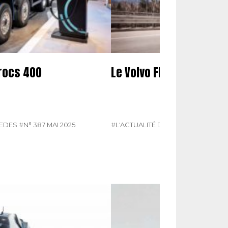
rocs 400
Le Volvo FH aero couro
EDES
#N° 387 MAI 2025
#L'ACTUALITÉ DU POIDS LOURDS
#