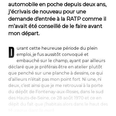
automobile en poche depuis deux ans,
j'écrivais de nouveau pour une
demande d’entrée à la RATP comme il
m’avait été conseillé de le faire avant
mon départ.
D
urant cette heureuse période du plein
emploi, je fus aussitôt convoqué et
embauché sur le champ, ayant par ailleurs
déclaré que je préférais être en atelier plutôt
que penché sur une planche à dessins, ce qui
d’ailleurs n’était pas mon point fort. Ni une, ni
deux, c’est ainsi que je me retrouvai à la porte
du dépôt de Fontenay-aux-Roses, dans le sud
des Hauts-de-Seine, ce 28 août 1970 et ce en
dépit du fait que j’habitais alors dans le haut des
Mureaux dans le nord...