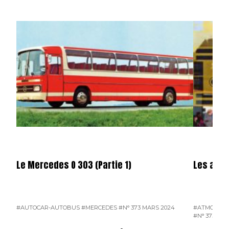
Le Mercedes O 303 (Partie 1)
Les auto
#AUTOCAR-AUTOBUS
#MERCEDES
#N° 373 MARS 2024
#ATMOSPH
#N° 373 MA