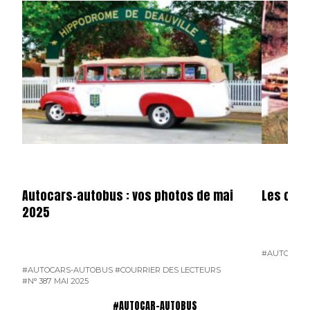
Autocars-autobus : vos photos de mai
Les cars
2025
#AUTOCARS
#AUTOCARS-AUTOBUS
#COURRIER DES LECTEURS
#N° 387 MAI 2025
#AUTOCAR-AUTOBUS