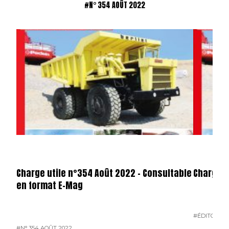
#N° 354 AOÛT 2022
Charge utile n°354 Août 2022 – Consultable
Charge U
en format E-Mag
#ÉDITO
#N°
#N° 354 AOÛT 2022