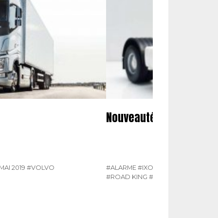
Nouveautés miniatures 
MAI 2019
#VOLVO
#ALARME
#IXO
#N°315 MAI 2019
#N
#ROAD KING
#TRUCK POLO
#WSI