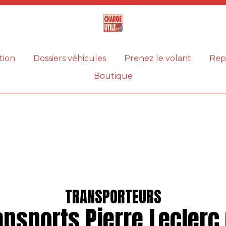
Magazine
Charge
utile
tion
Dossiers véhicules
Prenez le volant
Rep
Boutique
TRANSPORTEURS
ansports Pierre Leclerc 