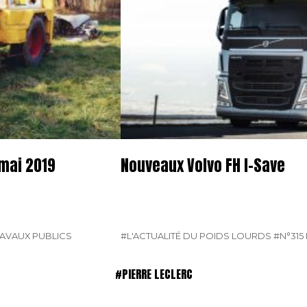
 mai 2019
Nouveaux Volvo FH I-Save
AVAUX PUBLICS
#L'ACTUALITÉ DU POIDS LOURDS
#N°315 
#PIERRE LECLERC