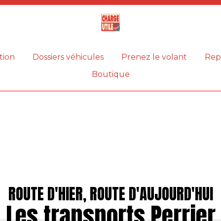
Magazine
Charge
utile
tion
Dossiers véhicules
Prenez le volant
Rep
Boutique
ROUTE D'HIER, ROUTE D'AUJOURD'HUI
Les transports Perrier