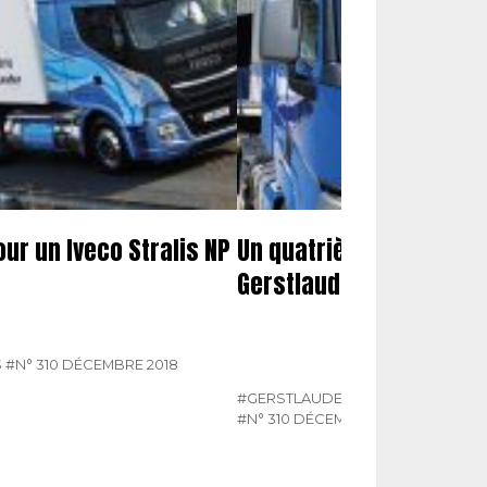
r un Iveco Stralis NP
Un quatrième T 480 pou
Gerstlauder
S
#N° 310 DÉCEMBRE 2018
#GERSTLAUDER
#L'ACTUALITÉ DU
#N° 310 DÉCEMBRE 2018