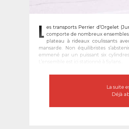
L
es transports Perrier d’Orgelet (Ju
comporte de nombreux ensembles d
plateau à rideaux coulissants av
mansarde. Non équilibristes s’abste
emmené par un puissant six cylindre
L’ensemble est ici stationné à Sylans...
La suite 
Déjà a